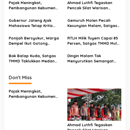
Pajak Meningkat,
Ahmad Luthfi Tegaskan
Pembangunan Kebumen
Pencak Silat Warisan
Terus Dirasakan Warga
Budaya Bangsa
Desa
Gubernur Jateng Ajak
Gemuruh Molen Pecah
Mahasiswa Tetap Kritis
Kesunyian Malam, Satgas
Kawal Pemerintahan
TMMD 129 Lembur Kejar
Target Pembangunan
Ponijah Bersyukur, Warga
RTLH Milik Tuyem Capai 85
Dempel Ikut Gotong
Persen, Satgas TMMD Mulai
Royong Bangun Jalan
Pasang Keramik Ruang
TMMD
Tamu
Bak Balap Kuda, Satgas
Dingin Malam Tak
TMMD Taklukkan Medan
Menyurutkan Semangat
Terjal Angkut Material
Satgas TMMD, Istirahat
Sejenak di Tengah
Pengerjaan
Don't Miss
Pajak Meningkat,
Pembangunan Kebumen
Terus Dirasakan Warga
Desa
Ahmad Luthfi Tegaskan
Pencak Silat Warisan