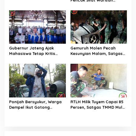
Budaya Bangsa
Gubernur Jateng Ajak
Gemuruh Molen Pecah
Mahasiswa Tetap Kritis
Kesunyian Malam, Satgas
Kawal Pemerintahan
TMMD 129 Lembur Kejar
Target Pembangunan
Ponijah Bersyukur, Warga
RTLH Milik Tuyem Capai 85
Dempel Ikut Gotong
Persen, Satgas TMMD Mulai
Royong Bangun Jalan
Pasang Keramik Ruang
TMMD
Tamu