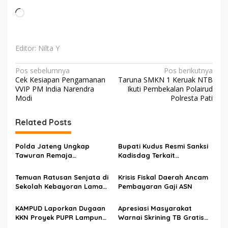
Memuat...
Editor: Nilta Y
Navigasi
Pos sebelumnya
Pos berikutnya
Cek Kesiapan Pengamanan
Taruna SMKN 1 Keruak NTB
pos
VVIP PM India Narendra
Ikuti Pembekalan Polairud
Modi
Polresta Pati
Related Posts
Polda Jateng Ungkap
Bupati Kudus Resmi Sanksi
Tawuran Remaja
Kadisdag Terkait
Bersenjata Empat
Pelanggaran Disiplin Berat
Tersangka
Temuan Ratusan Senjata di
Krisis Fiskal Daerah Ancam
Sekolah Kebayoran Lama
Pembayaran Gaji ASN
Diselidiki
KAMPUD Laporkan Dugaan
Apresiasi Masyarakat
KKN Proyek PUPR Lampung
Warnai Skrining TB Gratis
Selatan
Biddokkes Polda Jateng