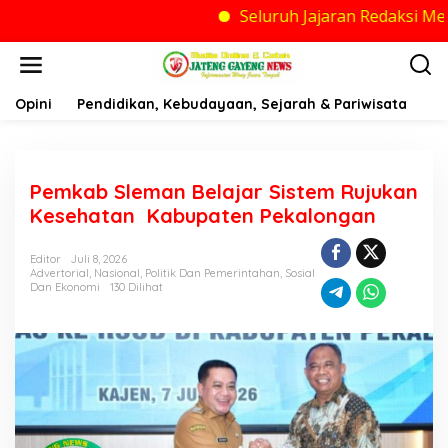
Seluruh Jajaran Redaksi Media Jateng
Lewati
ke
konten
Opini
Pendidikan, Kebudayaan, Sejarah & Pariwisata
Po
Pemkab Sleman Belajar Sistem Rujukan
Kesehatan Kabupaten Pekalongan
Editor
Juli 8, 2026
Advertorial
,
Nasional
,
Politik Dan Pemerintahan
,
Sosial
Dan Ekonomi
130 Dilihat