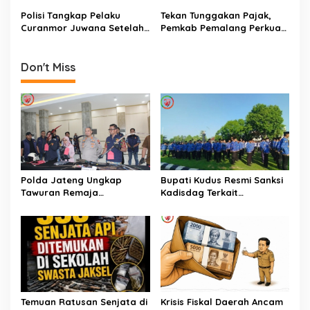
Polisi Tangkap Pelaku
Tekan Tunggakan Pajak,
Curanmor Juwana Setelah
Pemkab Pemalang Perkuat
Kabur Surabaya
Pendataan Kendaraan
Hingga Tingkat Desa!
Don't Miss
Polda Jateng Ungkap
Bupati Kudus Resmi Sanksi
Tawuran Remaja
Kadisdag Terkait
Bersenjata Empat
Pelanggaran Disiplin Berat
Tersangka
Temuan Ratusan Senjata di
Krisis Fiskal Daerah Ancam