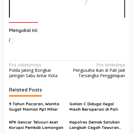
Menyukai ini:
Memuat...
Navigasi
Pos sebelumnya
Pos berikutnya
Polda Jateng Bongkar
Pengusaha Ikan di Pati Jadi
pos
Jaringan Sabu Antar Kota
Tersangka Penggelapan
Related Posts
9 Tahun Pacaran, Wanita
Galian C Diduga Ilegal
Gugat Mantan Rp1 Miliar
Masih Beroperasi di Pati
KPK Gencar Telusuri Aset
Kapolres Demak Satukan
Korupsi Pemkab Lamongan
Langkah Cegah Tawuran
Pelajar