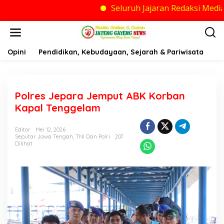
Seluruh Jajaran Redaksi Media Jateng G
Lewati
ke
konten
Opini
Pendidikan, Kebudayaan, Sejarah & Pariwisata
Po
Polres Jepara Jemput ABK Korban
Kapal Tenggelam
Editor
Mei 12, 2026
Seputar Jawa Tengah
,
TNI Dan Polri
207
Dilihat