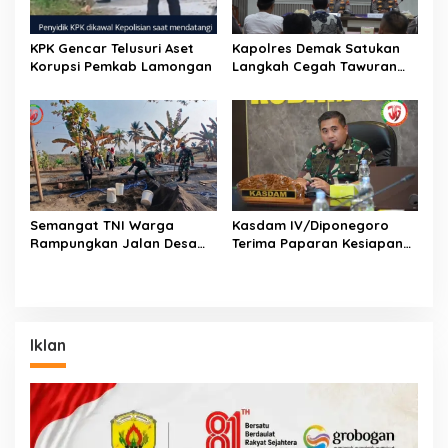
KPK Gencar Telusuri Aset
Kapolres Demak Satukan
Korupsi Pemkab Lamongan
Langkah Cegah Tawuran
Pelajar
Semangat TNI Warga
Kasdam IV/Diponegoro
Rampungkan Jalan Desa
Terima Paparan Kesiapan
Bercak Bersama
HUT
Iklan