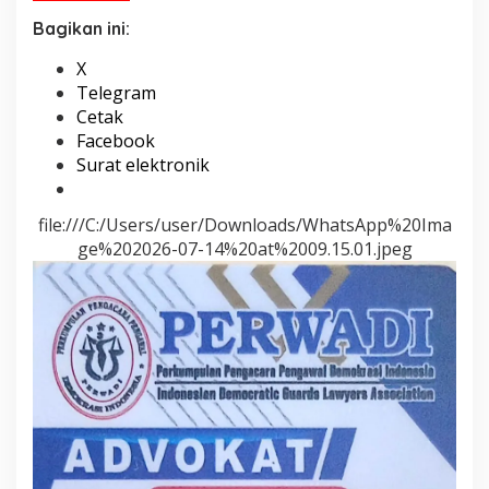
Bagikan ini:
X
Telegram
Cetak
Facebook
Surat elektronik
file:///C:/Users/user/Downloads/WhatsApp%20Ima
ge%202026-07-14%20at%2009.15.01.jpeg