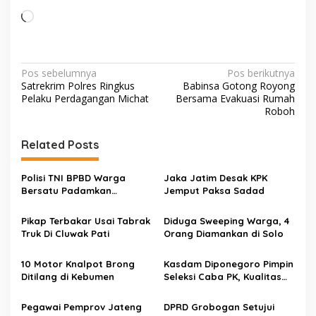
Memuat...
Navigasi
Pos sebelumnya
Pos berikutnya
Satrekrim Polres Ringkus
Babinsa Gotong Royong
pos
Pelaku Perdagangan Michat
Bersama Evakuasi Rumah
Roboh
Related Posts
Polisi TNI BPBD Warga
Jaka Jatim Desak KPK
Bersatu Padamkan
Jemput Paksa Sadad
Kebakaran Hutan Jampes
Pikap Terbakar Usai Tabrak
Diduga Sweeping Warga, 4
Truk Di Cluwak Pati
Orang Diamankan di Solo
10 Motor Knalpot Brong
Kasdam Diponegoro Pimpin
Ditilang di Kebumen
Seleksi Caba PK, Kualitas
Prioritas
Pegawai Pemprov Jateng
DPRD Grobogan Setujui