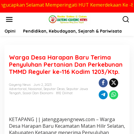
 Selamat Memperingati HUT Kemerdekaan Ke -81
Lewati
ke
konten
Opini
Pendidikan, Kebudayaan, Sejarah & Pariwisata
Po
Warga Desa Harapan Baru Terima
Penyuluhan Pertanian Dan Perkebunan
TMMD Reguler ke-116 Kodim 1203/Ktp.
Gayeng News
Juni 2, 2023
Advertorial
,
Nasional
,
Seputar Desa
,
Seputar Jawa
Tengah
,
Sosial Dan Ekonomi
892 Dilihat
KETAPANG || jatenggayengnews.com – Warga
Desa Harapan Baru Kecamatan Matan Hilir Selatan,
Kabupaten Ketapang menerima Penyuluhan